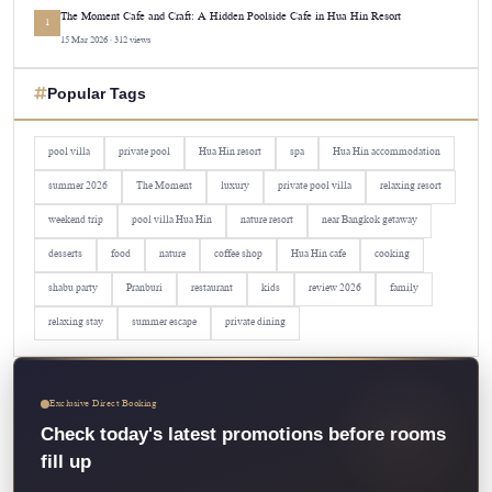
The Moment Cafe and Craft: A Hidden Poolside Cafe in Hua Hin Resort
1
15 Mar 2026 · 312 views
Popular Tags
pool villa
private pool
Hua Hin resort
spa
Hua Hin accommodation
summer 2026
The Moment
luxury
private pool villa
relaxing resort
weekend trip
pool villa Hua Hin
nature resort
near Bangkok getaway
desserts
food
nature
coffee shop
Hua Hin cafe
cooking
shabu party
Pranburi
restaurant
kids
review 2026
family
relaxing stay
summer escape
private dining
Exclusive Direct Booking
Check today's latest promotions before rooms
fill up