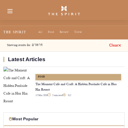
THE SPIRIT
All
Food
Review
Travel
Showing results for:
อาหาร
Clear
Latest Articles
FOOD
The Moment Cafe and Craft: A Hidden Poolside Cafe in Hua
Hin Resort
15 Mar 2026
5 min read
312
Most Popular