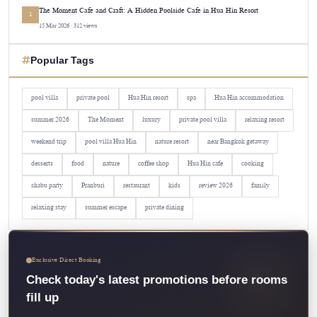
The Moment Cafe and Craft: A Hidden Poolside Cafe in Hua Hin Resort
1
15 Mar 2026 · 312 views
Popular Tags
pool villa
private pool
Hua Hin resort
spa
Hua Hin accommodation
summer 2026
The Moment
luxury
private pool villa
relaxing resort
weekend trip
pool villa Hua Hin
nature resort
near Bangkok getaway
desserts
food
nature
coffee shop
Hua Hin cafe
cooking
shabu party
Pranburi
restaurant
kids
review 2026
family
relaxing stay
summer escape
private dining
Exclusive Direct Booking
Check today's latest promotions before rooms
fill up