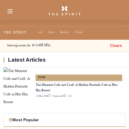
THE SPIRIT
All
Food
Review
Travel
Showing results for:
คาเฟ่หัวหิน
Clear
Latest Articles
FOOD
The Moment Cafe and Craft: A Hidden Poolside Cafe in Hua
Hin Resort
15 Mar 2026
5 min read
312
Most Popular