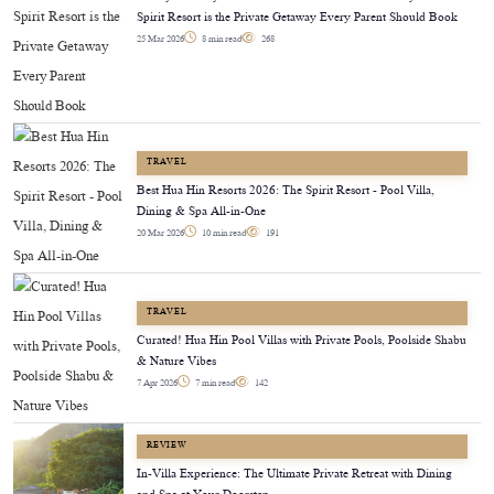
Spirit Resort is the Private Getaway Every Parent Should Book
25 Mar 2026
8 min read
268
TRAVEL
Best Hua Hin Resorts 2026: The Spirit Resort - Pool Villa,
Dining & Spa All-in-One
20 Mar 2026
10 min read
191
TRAVEL
Curated! Hua Hin Pool Villas with Private Pools, Poolside Shabu
& Nature Vibes
7 Apr 2026
7 min read
142
REVIEW
In-Villa Experience: The Ultimate Private Retreat with Dining