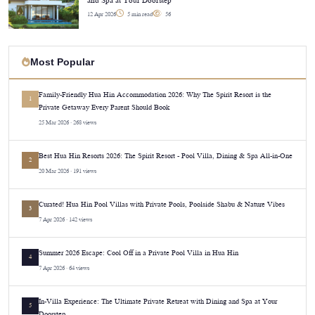
and Spa at Your Doorstep
12 Apr 2026
5 min read
56
Most Popular
Family-Friendly Hua Hin Accommodation 2026: Why The Spirit Resort is the
1
Private Getaway Every Parent Should Book
25 Mar 2026 · 268 views
Best Hua Hin Resorts 2026: The Spirit Resort - Pool Villa, Dining & Spa All-in-One
2
20 Mar 2026 · 191 views
Curated! Hua Hin Pool Villas with Private Pools, Poolside Shabu & Nature Vibes
3
7 Apr 2026 · 142 views
Summer 2026 Escape: Cool Off in a Private Pool Villa in Hua Hin
4
7 Apr 2026 · 64 views
In-Villa Experience: The Ultimate Private Retreat with Dining and Spa at Your
5