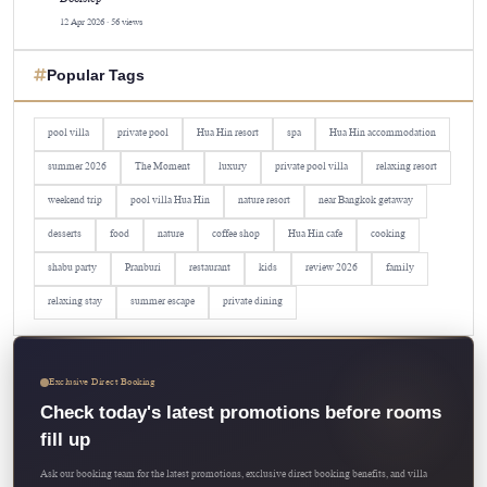
Doorstep
12 Apr 2026 · 56 views
Popular Tags
pool villa
private pool
Hua Hin resort
spa
Hua Hin accommodation
summer 2026
The Moment
luxury
private pool villa
relaxing resort
weekend trip
pool villa Hua Hin
nature resort
near Bangkok getaway
desserts
food
nature
coffee shop
Hua Hin cafe
cooking
shabu party
Pranburi
restaurant
kids
review 2026
family
relaxing stay
summer escape
private dining
Exclusive Direct Booking
Check today's latest promotions before rooms
fill up
Ask our booking team for the latest promotions, exclusive direct booking benefits, and villa