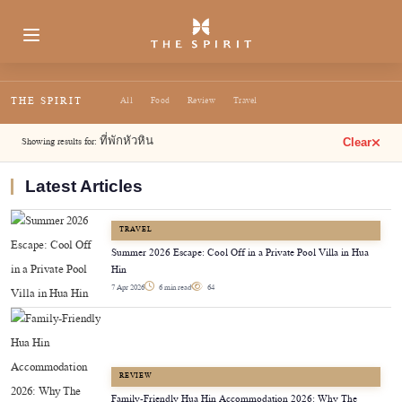
THE SPIRIT
All
Food
Review
Travel
Showing results for:
ที่พักหัวหิน
Clear
Latest Articles
TRAVEL
Summer 2026 Escape: Cool Off in a Private Pool Villa in Hua
Hin
7 Apr 2026
6 min read
64
REVIEW
Family-Friendly Hua Hin Accommodation 2026: Why The