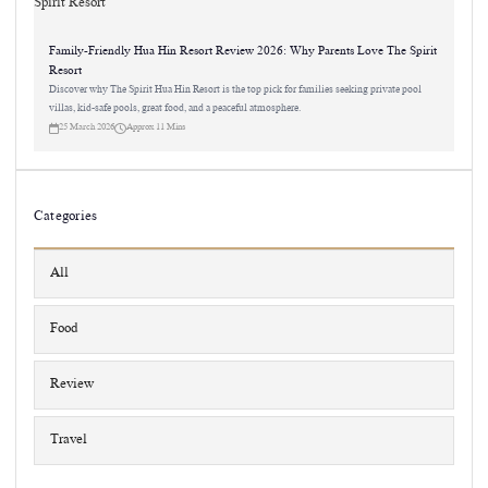
Family-Friendly Hua Hin Resort Review 2026: Why Parents Love The Spirit
Resort
Discover why The Spirit Hua Hin Resort is the top pick for families seeking private pool
villas, kid-safe pools, great food, and a peaceful atmosphere.
25 March 2026
Approx 11 Mins
Categories
All
Food
Review
Travel