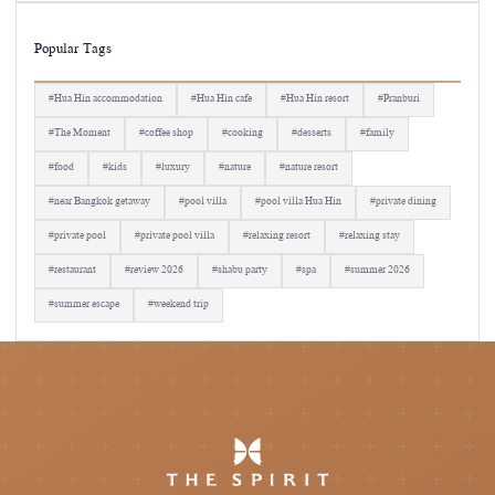
Popular Tags
#Hua Hin accommodation
#Hua Hin cafe
#Hua Hin resort
#Pranburi
#The Moment
#coffee shop
#cooking
#desserts
#family
#food
#kids
#luxury
#nature
#nature resort
#near Bangkok getaway
#pool villa
#pool villa Hua Hin
#private dining
#private pool
#private pool villa
#relaxing resort
#relaxing stay
#restaurant
#review 2026
#shabu party
#spa
#summer 2026
#summer escape
#weekend trip