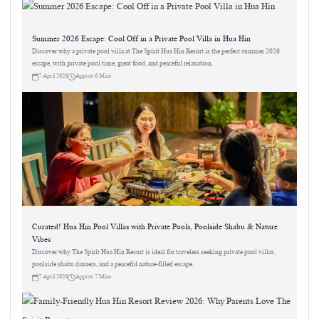
Summer 2026 Escape: Cool Off in a Private Pool Villa in Hua Hin
Discover why a private pool villa at The Spirit Hua Hin Resort is the perfect summer 2026
escape, with private pool time, great food, and peaceful relaxation.
7 April 2026
Approx 6 Mins
Curated! Hua Hin Pool Villas with Private Pools, Poolside Shabu & Nature
Vibes
Discover why The Spirit Hua Hin Resort is ideal for travelers seeking private pool villas,
poolside shabu dinners, and a peaceful nature-filled escape.
7 April 2026
Approx 7 Mins