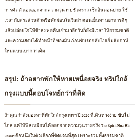
วันหยุดยาวก็ออกเดินทางได้ แค่มีเวลา 2 วัน 1 คืน ก็เพียงพอสำหรับ
การตัดตัวเองออกจากความวุ่นวายชั่วคราว เช็กอินตอนบ่าย ใช้
เวลากับสระส่วนตัวหรือพักผ่อนในวิลล่า ตอนเย็นทานอาหารดีๆ
แล้วปล่อยใจให้ช้าลง พอตื่นเช้ามาอีกวันก็ยังมีเวลาให้ธรรมชาติ
และความสงบได้ทำหน้าที่ของมัน ก่อนขับรถกลับไปเริ่มสัปดาห์
ใหม่แบบเบากว่าเดิม
สรุป: ถ้าอยากพักให้หายเหนื่อยจริง ทริปใกล้
กรุงแบบนี้ตอบโจทย์กว่าที่คิด
ถ้าคุณกำลังมองหาที่พักใกล้กรุงเทพฯ ปี 2026 ที่เดินทางง่าย ขับไม่
ไกล แต่ให้ฟีลเหมือนได้ออกจากความวุ่นวายจริง The Spirit Hua Hin
Resort คือหนึ่งในตัวเลือกที่ชัดเจนที่สุด เพราะรวมทั้งธรรมชาติ