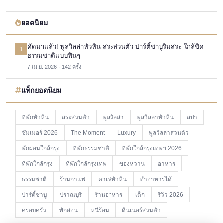
ยอดนิยม
คัดมาแล้ว! พูลวิลล่าหัวหิน สระส่วนตัว ปาร์ตี้ชาบูริมสระ ใกล้ชิด
1
ธรรมชาติแบบฟินๆ
7 เม.ย. 2026 · 142 ครั้ง
แท็กยอดนิยม
ที่พักหัวหิน
สระส่วนตัว
พูลวิลล่า
พูลวิลล่าหัวหิน
สปา
ซัมเมอร์ 2026
The Moment
Luxury
พูลวิลล่าส่วนตัว
พักผ่อนใกล้กรุง
ที่พักธรรมชาติ
ที่พักใกล้กรุงเทพฯ 2026
ที่พักใกล้กรุง
ที่พักใกล้กรุงเทพ
ของหวาน
อาหาร
ธรรมชาติ
ร้านกาแฟ
คาเฟ่หัวหิน
ทำอาหารได้
ปาร์ตี้ชาบู
ปราณบุรี
ร้านอาหาร
เด็ก
รีวิว 2026
ครอบครัว
พักผ่อน
หนีร้อน
ดินเนอร์ส่วนตัว