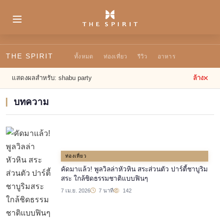
THE SPIRIT
ทั้งหมด
ท่องเที่ยว
รีวิว
อาหาร
แสดงผลสำหรับ:
shabu party
ล้าง
บทความ
ท่องเที่ยว
คัดมาแล้ว! พูลวิลล่าหัวหิน สระส่วนตัว ปาร์ตี้ชาบูริม
สระ ใกล้ชิดธรรมชาติแบบฟินๆ
7 เม.ย. 2026
7 นาที
142