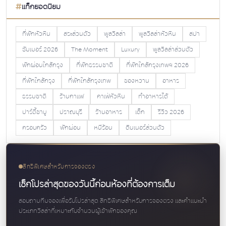
แท็กยอดนิยม
ที่พักหัวหิน
สระส่วนตัว
พูลวิลล่า
พูลวิลล่าหัวหิน
สปา
ซัมเมอร์ 2026
The Moment
Luxury
พูลวิลล่าส่วนตัว
พักผ่อนใกล้กรุง
ที่พักธรรมชาติ
ที่พักใกล้กรุงเทพฯ 2026
ที่พักใกล้กรุง
ที่พักใกล้กรุงเทพ
ของหวาน
อาหาร
ธรรมชาติ
ร้านกาแฟ
คาเฟ่หัวหิน
ทำอาหารได้
ปาร์ตี้ชาบู
ปราณบุรี
ร้านอาหาร
เด็ก
รีวิว 2026
ครอบครัว
พักผ่อน
หนีร้อน
ดินเนอร์ส่วนตัว
สิทธิพิเศษสำหรับการจองตรง
เช็กโปรล่าสุดของวันนี้ก่อนห้องที่ต้องการเต็ม
สอบถามทีมจองเพื่อรับโปรล่าสุด สิทธิพิเศษสำหรับการจองตรง และคำแนะนำ
ประเภทวิลล่าที่เหมาะกับจำนวนผู้เข้าพักของคุณ