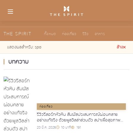
THE SPIRIT
ทั้งหมด
ท่องเที่ยว
รีวิว
อาหาร
แสดงผลสำหรับ:
spa
ล้าง
บทความ
ท่องเที่ยว
รีวิวรีสอร์ทหัวหิน สัมผัสประสบการณ์ผ่อนคลาย
อย่างแท้จริง ด้วยพูลวิลล่าส่วนตัว สปาเพื่อสุขภาพ
และร้านอาหารพรีเมี่ยม
20 มี.ค. 2026
10 นาที
191