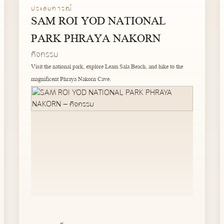
ประสบการณ์
SAM ROI YOD NATIONAL
PARK PHRAYA NAKORN
กิจกรรม
Visit the national park, explore Leam Sala Beach, and hike to the
magnificent Phraya Nakorn Cave.