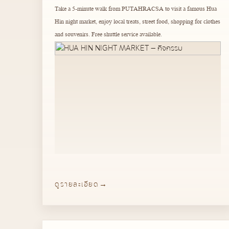
Take a 5-minute walk from PUTAHRACSA to visit a famous Hua
Hin night market, enjoy local treats, street food, shopping for clothes
and souvenirs. Free shuttle service available.
ดูรายละเอียด