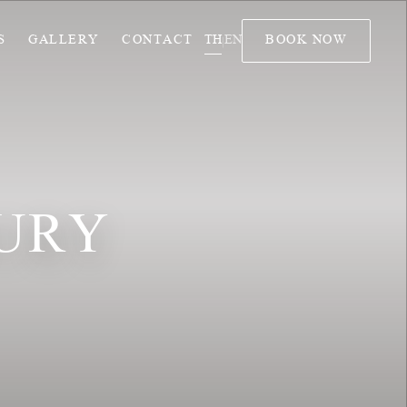
TH
EN
S
GALLERY
CONTACT
BOOK NOW
|
XURY