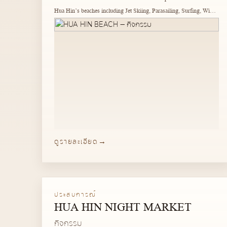
Hua Hin’s beaches including Jet Skiing, Parasailing, Surfing, Wind
Surfing, Body Boarding, Water Skiing, Kite Surfing, Banana Boats,
Kayaking & Canoeing.
ดูรายละเอียด
ประสบการณ์
HUA HIN NIGHT MARKET
กิจกรรม