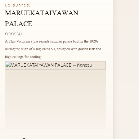
ประสบการณ์
MARUEKATAIYAWAN
PALACE
กิจกรรม
A Thai-Victorian style seaside summer palace built in the 1920s
during the reign of King Rama VI, designed with golden teak and
high ceilings for cooling.