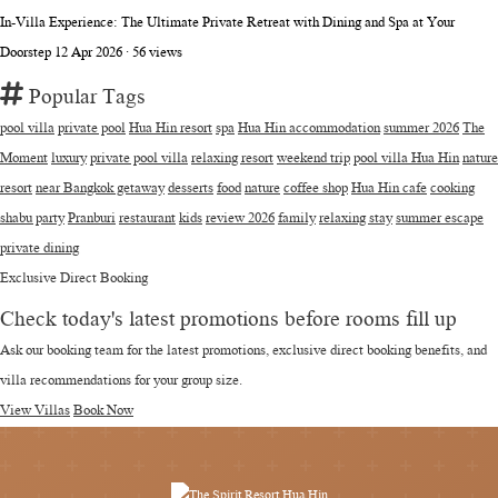
In-Villa Experience: The Ultimate Private Retreat with Dining and Spa at Your
Doorstep
12 Apr 2026 · 56 views
Popular Tags
pool villa
private pool
Hua Hin resort
spa
Hua Hin accommodation
summer 2026
The
Moment
luxury
private pool villa
relaxing resort
weekend trip
pool villa Hua Hin
nature
resort
near Bangkok getaway
desserts
food
nature
coffee shop
Hua Hin cafe
cooking
shabu party
Pranburi
restaurant
kids
review 2026
family
relaxing stay
summer escape
private dining
Exclusive Direct Booking
Check today's latest promotions before rooms fill up
Ask our booking team for the latest promotions, exclusive direct booking benefits, and
villa recommendations for your group size.
View Villas
Book Now