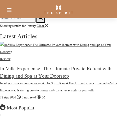
THE SPIRIT
BLOG
All
Food
Review
Travel
Showing results for:
luxury
Clear
Latest Articles
Review
In-Villa Experience: The Ultimate Private Retreat with
Dining and Spa at Your Doorstep
Indulge in a seamless getaway at The Spirit Resort Hua Hin with our exclusive In-Villa
Experience, featuring private dining and spa services right in your villa.
12 Apr 2026
5 min read
56
Most Popular
1