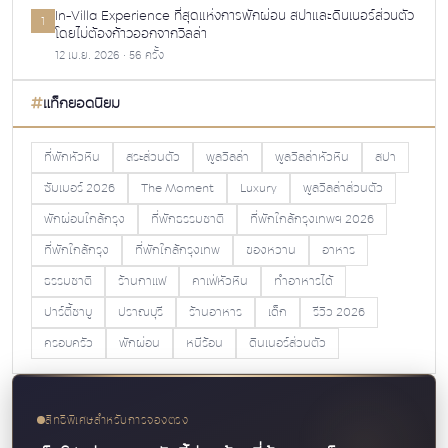
In-Villa Experience ที่สุดแห่งการพักผ่อน สปาและดินเนอร์ส่วนตัว
1
โดยไม่ต้องก้าวออกจากวิลล่า
12 เม.ย. 2026 · 56 ครั้ง
แท็กยอดนิยม
ที่พักหัวหิน
สระส่วนตัว
พูลวิลล่า
พูลวิลล่าหัวหิน
สปา
ซัมเมอร์ 2026
The Moment
Luxury
พูลวิลล่าส่วนตัว
พักผ่อนใกล้กรุง
ที่พักธรรมชาติ
ที่พักใกล้กรุงเทพฯ 2026
ที่พักใกล้กรุง
ที่พักใกล้กรุงเทพ
ของหวาน
อาหาร
ธรรมชาติ
ร้านกาแฟ
คาเฟ่หัวหิน
ทำอาหารได้
ปาร์ตี้ชาบู
ปราณบุรี
ร้านอาหาร
เด็ก
รีวิว 2026
ครอบครัว
พักผ่อน
หนีร้อน
ดินเนอร์ส่วนตัว
สิทธิพิเศษสำหรับการจองตรง