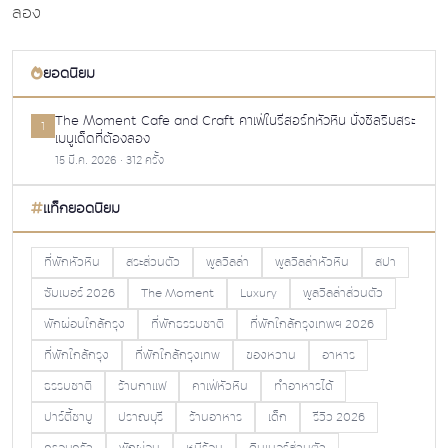
ยอดนิยม
The Moment Cafe and Craft คาเฟ่ในรีสอร์ทหัวหิน นั่งชิลริมสระ
1
เมนูเด็ดที่ต้องลอง
15 มี.ค. 2026 · 312 ครั้ง
แท็กยอดนิยม
ที่พักหัวหิน
สระส่วนตัว
พูลวิลล่า
พูลวิลล่าหัวหิน
สปา
ซัมเมอร์ 2026
The Moment
Luxury
พูลวิลล่าส่วนตัว
พักผ่อนใกล้กรุง
ที่พักธรรมชาติ
ที่พักใกล้กรุงเทพฯ 2026
ที่พักใกล้กรุง
ที่พักใกล้กรุงเทพ
ของหวาน
อาหาร
ธรรมชาติ
ร้านกาแฟ
คาเฟ่หัวหิน
ทำอาหารได้
ปาร์ตี้ชาบู
ปราณบุรี
ร้านอาหาร
เด็ก
รีวิว 2026